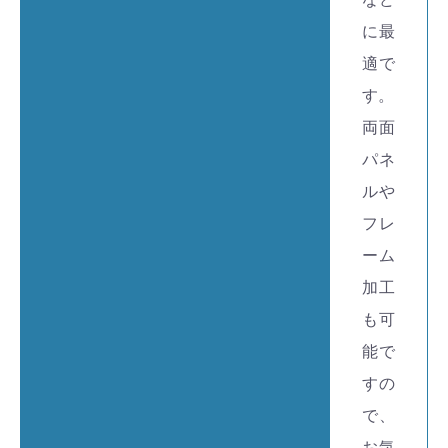
に最
適で
す。
両面
パネ
ルや
フレ
ーム
加工
も可
能で
すの
で、
お気