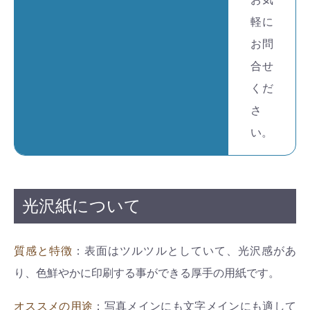
軽に
お問
お買い物を続ける
カートへ進む
合せ
くだ
さ
い。
光沢紙について
質感と特徴
：表面はツルツルとしていて、光沢感があ
り、色鮮やかに印刷する事ができる厚手の用紙です。
オススメの用途
：写真メインにも文字メインにも適して