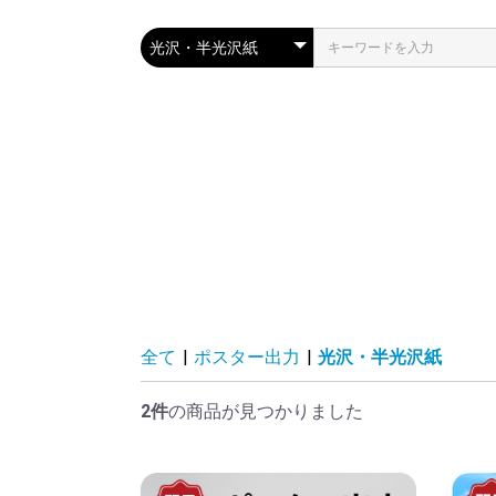
全て
|
ポスター出力
|
光沢・半光沢紙
2件
の商品が見つかりました