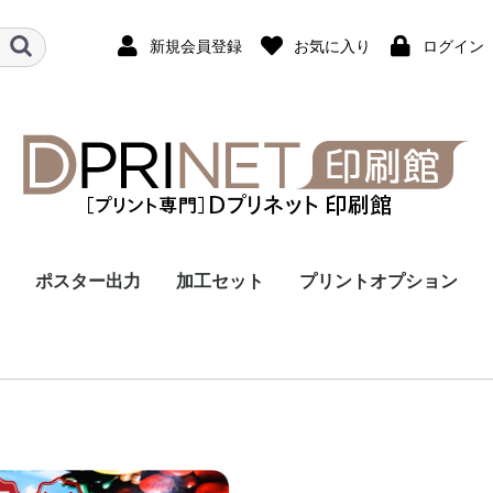
新規会員登録
お気に入り
ログイン
ポスター出力
加工セット
プリントオプション
マグネットシート
マット紙
光沢・半光沢紙
不織布
合成紙
ラミネート加工
パネル貼り