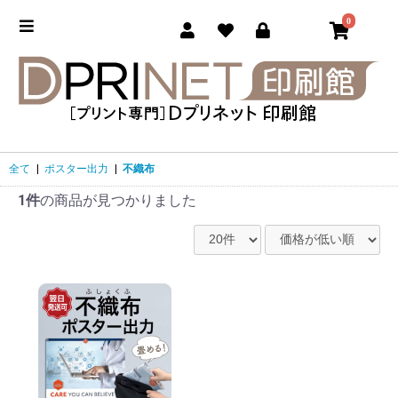
0
全て
|
ポスター出力
|
不織布
1件
の商品が見つかりました