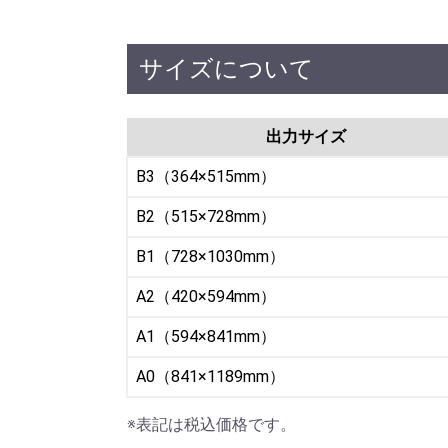
サイズについて
出力サイズ
B3（364×515mm）
B2（515×728mm）
B1（728×1030mm）
A2（420×594mm）
A1（594×841mm）
A0（841×1189mm）
※表記は税込価格です。